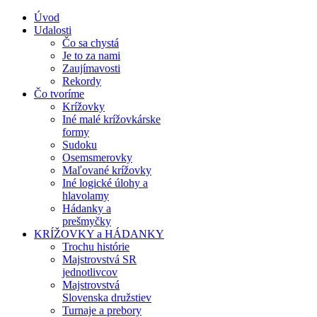
Úvod
Udalosti
Čo sa chystá
Je to za nami
Zaujímavosti
Rekordy
Čo tvoríme
Krížovky
Iné malé krížovkárske
formy
Sudoku
Osemsmerovky
Maľované krížovky
Iné logické úlohy a
hlavolamy
Hádanky a
prešmyčky
KRÍŽOVKY a HÁDANKY
Trochu histórie
Majstrovstvá SR
jednotlivcov
Majstrovstvá
Slovenska družstiev
Turnaje a prebory