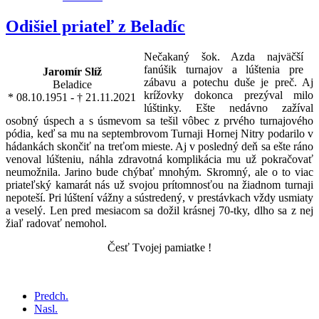
Odišiel priateľ z Beladíc
Nečakaný šok. Azda najväčší
fanúšik turnajov a lúštenia pre
Jaromír Slíž
zábavu a potechu duše je preč. Aj
Beladice
krížovky dokonca prezýval milo
* 08.10.1951 - † 21.11.2021
lúštinky. Ešte nedávno zažíval
osobný úspech a s úsmevom sa tešil vôbec z prvého turnajového
pódia, keď sa mu na septembrovom Turnaji Hornej Nitry podarilo v
hádankách skončiť na treťom mieste. Aj v posledný deň sa ešte ráno
venoval lúšteniu, náhla zdravotná komplikácia mu už pokračovať
neumožnila. Jarino bude chýbať mnohým. Skromný, ale o to viac
priateľský kamarát nás už svojou prítomnosťou na žiadnom turnaji
nepoteší. Pri lúštení vážny a sústredený, v prestávkach vždy usmiaty
a veselý. Len pred mesiacom sa dožil krásnej 70-tky, dlho sa z nej
žiaľ radovať nemohol.
Česť Tvojej pamiatke !
Predch.
Nasl.