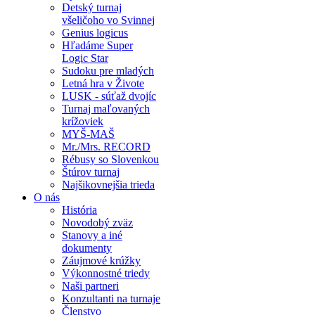
Detský turnaj
všeličoho vo Svinnej
Genius logicus
Hľadáme Super
Logic Star
Sudoku pre mladých
Letná hra v Živote
LUSK - súťaž dvojíc
Turnaj maľovaných
krížoviek
MYŠ-MAŠ
Mr./Mrs. RECORD
Rébusy so Slovenkou
Štúrov turnaj
Najšikovnejšia trieda
O nás
História
Novodobý zväz
Stanovy a iné
dokumenty
Záujmové krúžky
Výkonnostné triedy
Naši partneri
Konzultanti na turnaje
Členstvo