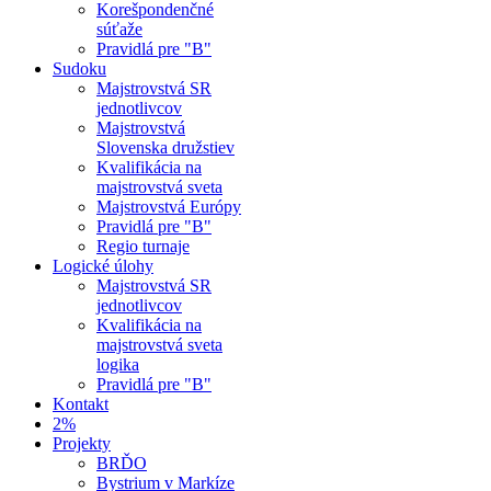
Korešpondenčné
súťaže
Pravidlá pre "B"
Sudoku
Majstrovstvá SR
jednotlivcov
Majstrovstvá
Slovenska družstiev
Kvalifikácia na
majstrovstvá sveta
Majstrovstvá Európy
Pravidlá pre "B"
Regio turnaje
Logické úlohy
Majstrovstvá SR
jednotlivcov
Kvalifikácia na
majstrovstvá sveta
logika
Pravidlá pre "B"
Kontakt
2%
Projekty
BRĎO
Bystrium v Markíze