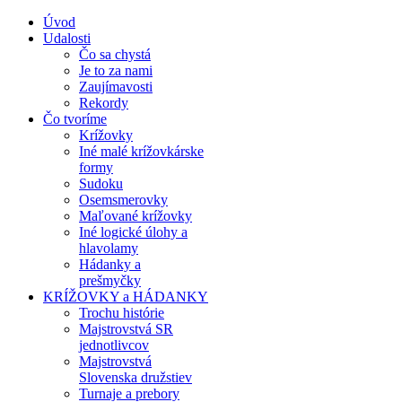
Úvod
Udalosti
Čo sa chystá
Je to za nami
Zaujímavosti
Rekordy
Čo tvoríme
Krížovky
Iné malé krížovkárske
formy
Sudoku
Osemsmerovky
Maľované krížovky
Iné logické úlohy a
hlavolamy
Hádanky a
prešmyčky
KRÍŽOVKY a HÁDANKY
Trochu histórie
Majstrovstvá SR
jednotlivcov
Majstrovstvá
Slovenska družstiev
Turnaje a prebory