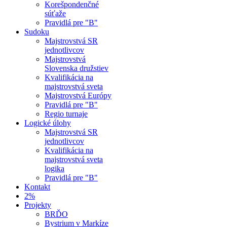
Korešpondenčné
súťaže
Pravidlá pre "B"
Sudoku
Majstrovstvá SR
jednotlivcov
Majstrovstvá
Slovenska družstiev
Kvalifikácia na
majstrovstvá sveta
Majstrovstvá Európy
Pravidlá pre "B"
Regio turnaje
Logické úlohy
Majstrovstvá SR
jednotlivcov
Kvalifikácia na
majstrovstvá sveta
logika
Pravidlá pre "B"
Kontakt
2%
Projekty
BRĎO
Bystrium v Markíze