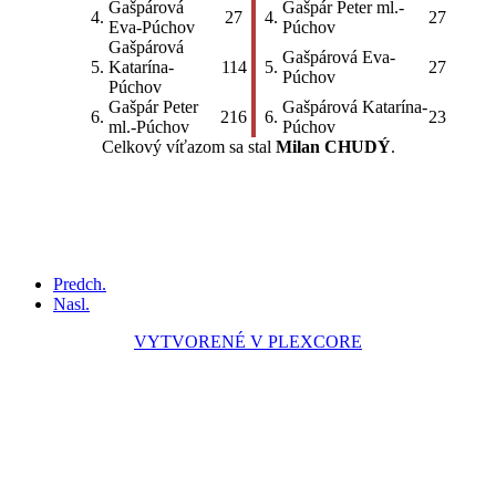
Gašpárová
Gašpár Peter ml.-
4.
27
4.
27
Eva-Púchov
Púchov
Gašpárová
Gašpárová Eva-
5.
Katarína-
114
5.
27
Púchov
Púchov
Gašpár Peter
Gašpárová Katarína-
6.
216
6.
23
ml.-Púchov
Púchov
Celkový víťazom sa stal
Milan CHUDÝ
.
Predch.
Nasl.
VYTVORENÉ V PLEXCORE