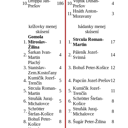
Droppa Ján-
Vojník Dušan-
10.
186
10.
4
Prešov
Prešov
Hnáth Anton-
11.
3
Moravany
krížovky menej
hádanky menej
skúsení
skúsení
Gomola
Strcula Roman-
1.
Miroslav-
1
1.
17
Martin
Žilina
Šarkan Ivan-
Páleník Jozef-
2.
4
2.
14
Martin
Svinná
Plachý
3.
Stanislav-
4
3.
Bohuš Peter-Košice
12
Zem.Kostoľany
Kumičík Jozef-
4.
5
4.
Papcún Jozef-Prešov
12
Trenčín
Strcula Roman-
Kumičík Jozef-
5.
5
5.
11
Martin
Trenčín
Struňák Juraj-
Schrötter Štefan-
6.
5
6.
8
Michalovce
Košice
Schrötter
Struňák Juraj-
7.
8
7.
8
Štefan-Košice
Michalovce
Bohuš Peter-
8.
8
8.
Šugár Peter-Žilina
8
Košice