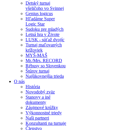
Detský turnaj
všeličoho vo Svinnej
Genius logicus
Hľadáme Super
Logic Star
Sudoku pre mladých
Letná hra v Živote
LUSK - súťaž dvojíc
Turnaj maľovaných
krížoviek
MYŠ-MAŠ
Mr./Mrs. RECORD
Rébusy so Slovenkou
Štúrov turnaj
Najšikovnejšia trieda
O nás
História
Novodobý zväz
Stanovy a iné
dokumenty
Záujmové krúžky
Výkonnostné triedy
Naši partneri
Konzultanti na turnaje
Členstvo