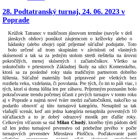
28. Podtatranský turnaj, 24. 06. 2023 v
Poprade
Krúžok Tatranec v tradičnom júnovom termíne (navyše v deň
jánskych ohňov) ponúkol záujemcom o krížovky alebo o
hádanky (alebo oboje) opäť príjemné súťažné podujatie. Toto
bolo určené až trom skupinám v závislosti od vlastných
skúseností a tak sa za jedným stolom stretli riešitelia na úrovni
pokročilých, menej skúsených i začiatočníkov. Všetko sa
uskutočnilo v priestoroch Základnej školy na ulici Komenského,
ktorá sa za posledné roky stala tradičným partnerom dobrého
lúštenia. Súťažné materiály boli pripravené pre všetkých bez
rozdielu veku, vzdelania, či povolania. Pre tých, čo im to páli viac, i
tých, ktorí si doma lúštia len pre zábavu. Príjemným poznaním bolo
pokračovanie trendu početnej účasti z prvých turnajov v tomto roku
aj v Poprade a najmä nové tváre medzi začiatočníkmi, nakoľko sa
podarilo obnoviť aj túto turnajovú kategóriu. Nenaplnil sa tak
vlaňajší scenár, keď ani jedna kategória nenaplnila povestných 10
súťažiacich a to je dobrý odrazový mostík pre ďalšie roky.
Celkovým víťazom sa stal
Milan Chudý
, ktorého tým pádom delí
už len jedno turnajové prvenstvo od priebežne prvého v počte
turnajových prvenstiev Miroslava Ploščicu. Poďakovanie patrí