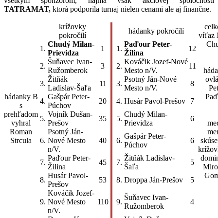
všetkým sponzorom, najmä však akciovej spoločnosti
TATRAMAT,
ktorá podporila turnaj nielen cenami ale aj finančne.
krížovky
cel
hádanky pokročilí
pokročilí
víťaz
Chudý Milan-
Paďour Peter-
Ch
1.
1
1.
12
Prievidza
Žilina
Šuňavec Ivan-
Kováčik Jozef-Nové
2.
3
2.
11
Ružomberok
Mesto n/V.
hád
Žitňák
Psotný Ján-Nové
ovl
3.
11
3.
8
Ladislav-Šaľa
Mesto n/V.
Pe
hádanky B
Gašpár Peter-
Paď
4.
20
4.
Husár Pavol-Prešov
7
s
Púchov
prehľadom
Vojník Dušan-
Chudý Milan-
5.
35
5.
6
vyhral
Prešov
Prievidza
me
Roman
Psotný Ján-
me
Gašpár Peter-
Strcula
6.
Nové Mesto
40
6.
6
skús
Púchov
n/V.
krížo
Paďour Peter-
Žitňák Ladislav-
domi
7.
45
7.
5
Žilina
Šaľa
Miro
Husár Pavol-
Gom
8.
53
8.
Droppa Ján-Prešov
5
Prešov
Kováčik Jozef-
Šuňavec Ivan-
9.
Nové Mesto
110
9.
4
Ružomberok
n/V.