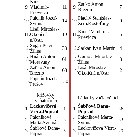
Kmeť
Zaťko Anton-
9.
Vladimír-
11
9.
7
Brezno
Prievidza
Páleník Jozef-
Plachý Stanislav-
10.
14
10.
6
Svinná
Zem.Kostoľany
Lisál Miroslav-
Kmeť Vladimír-
11.
Okoličná
19
11.
5
Prievidza
n/Ostr.
Šugár Peter-
12.
33
12.
Šarkan Ivan-Martin
4
Žilina
Hnáth Anton-
Gomola Miroslav-
13.
61
13.
3
Moravany
Žilina
Zaťko Anton-
Lisál Miroslav-
14.
68
14.
2
Brezno
Okoličná n/Ostr.
Papcún Jozef-
15.
130
Prešov
krížovky
hádanky začiatočníci
začiatočníci
Lackovičová
Šabľová Dana-
1.
1
1.
36
Viera-Poprad
Poprad
Páleníková
Páleníková Marta-
2.
3
2.
33
Marta-Svinná
Svinná
Šabľová Dana-
Lackovičová Viera-
3.
5
3.
29
Poprad
Poprad